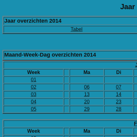
Jaar
Jaar overzichten 2014
Tabel
Maand-Week-Dag overzichten 2014
Week
Ma
Di
01
02
06
07
03
13
14
04
20
23
05
29
28
F
Week
Ma
Di