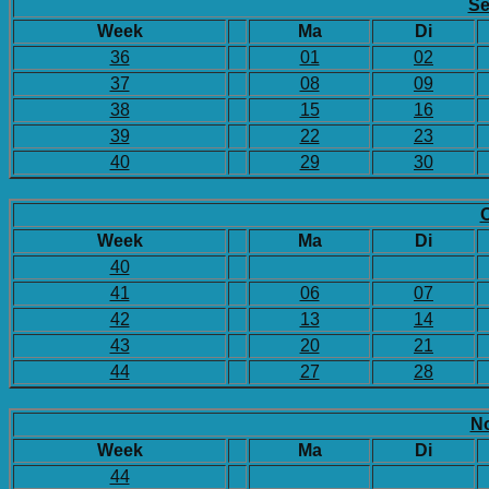
Se
Week
Ma
Di
36
01
02
37
08
09
38
15
16
39
22
23
40
29
30
O
Week
Ma
Di
40
41
06
07
42
13
14
43
20
21
44
27
28
N
Week
Ma
Di
44