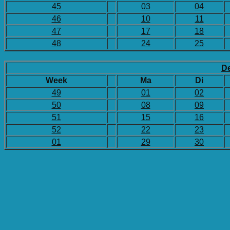
45
03
04
46
10
11
47
17
18
48
24
25
D
Week
Ma
Di
49
01
02
50
08
09
51
15
16
52
22
23
01
29
30