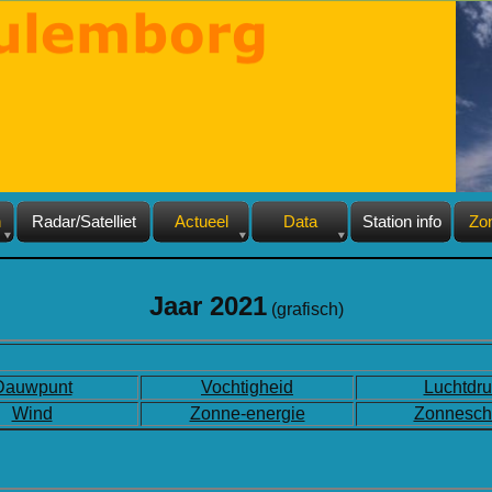
n
Radar/Satelliet
Actueel
Data
Station info
Zo