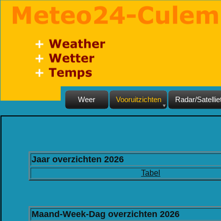
Weer
Vooruitzichten
Radar/Satellie