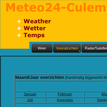
Weer
Vooruitzichten
Radar/Satellie